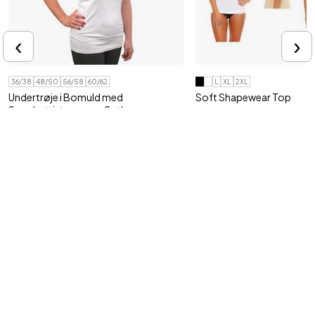
‹
›
36/38
48/50
56/58
60/62
L
XL
2XL
Undertrøje i Bomuld med
Soft Shapewear Top
Spaghettistropper - 2 stk
Former og støtter
100% Bomuld. Kan kogevaskes
179,95 kr
89,95 kr
Tilmeld vores nyhedsbrev
Ja tak, jeg vil gerne modtage nyhedsbrev fra Shop4body med gode
tilbud og information om nye produkter via e-mail.
Jeg kan til enhver tid trække mit samtykke tilbage.
Din e-mail adresse