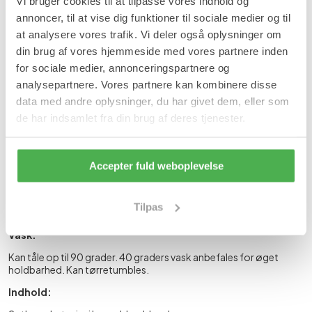
Vi bruger cookies til at tilpasse vores indhold og
Læg i kurv
annoncer, til at vise dig funktioner til sociale medier og til
at analysere vores trafik. Vi deler også oplysninger om
På lager
din brug af vores hjemmeside med vores partnere inden
Forventet leveringstid:
1-2 hverdage
for sociale medier, annonceringspartnere og
Produktinformation
analysepartnere. Vores partnere kan kombinere disse
data med andre oplysninger, du har givet dem, eller som
de har indsamlet fra din brug af deres tjenester.
Undertrøje i 100% bomuld med blonde.
Fordele:
Uden generende sidesømme.
Accepter fuld weboplevelse
Kan kogevaskes.
Åndbart materiale.
Eco-Tex standard 100.
Tilpas
100% superkæmmet bomuld.
Vask:
Kan tåle op til 90 grader. 40 graders vask anbefales for øget
holdbarhed. Kan tørretumbles.
Indhold: