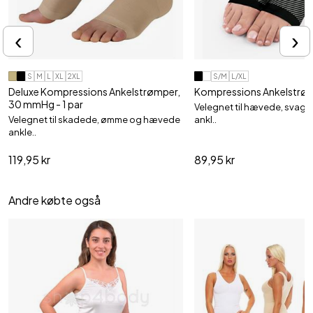
‹
›
S
M
L
XL
2XL
S/M
L/XL
Deluxe Kompressions Ankelstrømper,
Kompressions Ankelstrømp
30 mmHg - 1 par
Velegnet til hævede, svag
Velegnet til skadede, ømme og hævede
ankl..
ankle..
119,95 kr
89,95 kr
Andre købte også