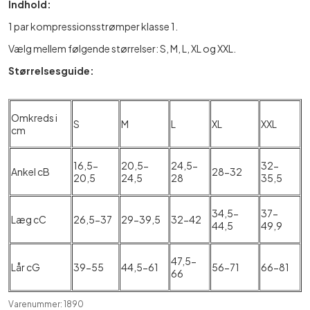
Indhold:
1 par kompressionsstrømper klasse 1.
Vælg mellem følgende størrelser: S, M, L, XL og XXL.
Størrelsesguide:
Omkreds i
S
M
L
XL
XXL
cm
16,5-
20,5-
24,5-
32-
Ankel cB
28-32
20,5
24,5
28
35,5
34,5-
37-
Læg cC
26,5-37
29-39,5
32-42
44,5
49,9
47,5-
Lår cG
39-55
44,5-61
56-71
66-81
66
Varenummer: 1890