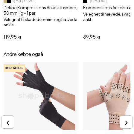
S
M
L
XL
2XL
S/M
L/XL
Deluxe Kompressions Ankelstrømper,
Kompressions Ankelstrømp
30 mmHg - 1 par
Velegnet til hævede, svag
Velegnet til skadede, ømme og hævede
ankl..
ankle..
119,95 kr
89,95 kr
Andre købte også
BESTSELLER
‹
›