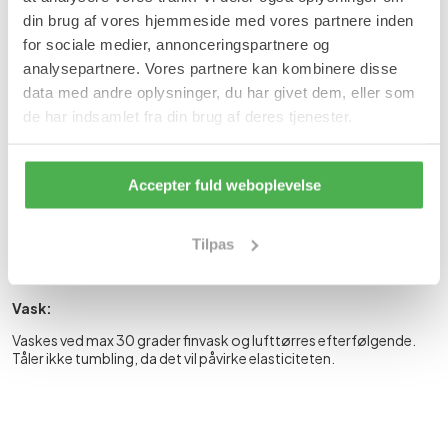
Reducerer træthedsfølelse og tunghed i benene.
din brug af vores hjemmeside med vores partnere inden
Reducerer kramper.
for sociale medier, annonceringspartnere og
Forebygger ømhed.
Gradueret strømpe med størst tryk i anklen.
analysepartnere. Vores partnere kan kombinere disse
data med andre oplysninger, du har givet dem, eller som
Anvendelse:
de har indsamlet fra din brug af deres tjenester.
Kan bruges efter behov i løbet af dagen.
Ligger tæt på en almindelig støttestrømpe, men strammer og
støtter mere end støttestrømper.
Accepter fuld weboplevelse
Den medicinske støttestrømpebuks tages på som et par
almindelige strømpebukser. Er meget elastiske og derfor nemme
Tilpas
at tage af og på.
Bør ikke anvendes om natten/ved søvn.
Vask:
Vaskes ved max 30 grader finvask og lufttørres efterfølgende.
Tåler ikke tumbling, da det vil påvirke elasticiteten.