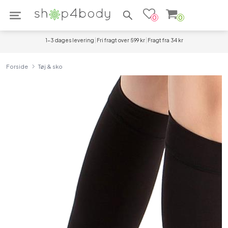
Søg efter produkter
0
0
1-3 dages levering
Fri fragt over 599 kr
Fragt fra 34 kr
Forside
Tøj & sko