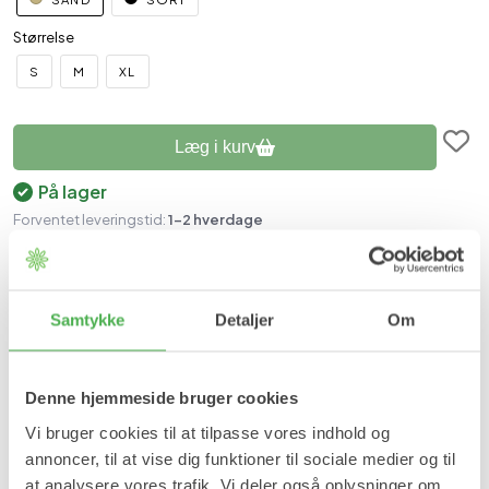
Størrelse
S
M
XL
Læg i kurv
På lager
Forventet leveringstid:
1-2 hverdage
Produktinformation
Kompressionsstrømper klasse 1, 20-30 MMHG anbefales ved let
Samtykke
Detaljer
Om
venøs insufficiens, mindre varicer uden ødem, tromboprofylax
(hævelser) opstået i forbindelse med operation.
Denne hjemmeside bruger cookies
Fordele:
Vi bruger cookies til at tilpasse vores indhold og
Forbedrer blodcirkulationen/kredsløbet i benene.
annoncer, til at vise dig funktioner til sociale medier og til
Forebygger blodpropper.
Forebygger åreknuder.
at analysere vores trafik. Vi deler også oplysninger om