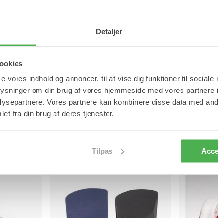
XL:
Omkreds ca. 8 cm over anklen: ca. 26 
Omkreds ved foden: ca. 20 cm.
Detaljer
ookies
Varenummer: 1470
se vores indhold og annoncer, til at vise dig funktioner til sociale
Materiale
oplysninger om din brug af vores hjemmeside med vores partnere i
ysepartnere. Vores partnere kan kombinere disse data med andr
Se mere
et fra din brug af deres tjenester.
Ankelstøtter
Ankelstøtte
Tilpas
Acce