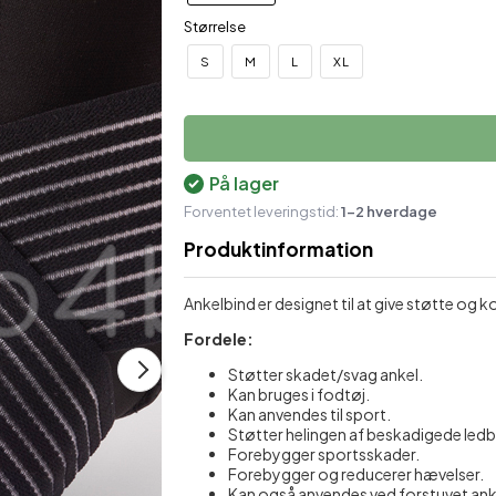
Størrelse
Økologisk Hudpleje
Skulder- og nakkestøtte
M
S
M
L
XL
Plastre mod ømhed
Støttestrømper
Sæber
Shampoo & balsam
På lager
Forventet leveringstid:
1-2 hverdage
Produktinformation
Ankelbind er designet til at give støtte og
Fordele:
Støtter skadet/svag ankel.
Kan bruges i fodtøj.
Kan anvendes til sport.
Støtter helingen af beskadigede led
Forebygger sportsskader.
Forebygger og reducerer hævelser.
Kan også anvendes ved forstuvet ank