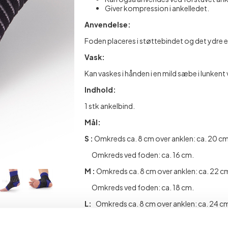
Giver kompression i ankelledet.
Anvendelse:
Foden placeres i støttebindet og det ydre e
Vask:
Kan vaskes i hånden i en mild sæbe i lunkent 
Indhold:
1 stk ankelbind.
Mål:
S :
Omkreds ca. 8 cm over anklen: ca. 20 c
Omkreds ved foden: ca. 16 cm.
M :
Omkreds ca. 8 cm over anklen: ca. 22 c
Omkreds ved foden: ca. 18 cm.
L:
Omkreds ca. 8 cm over anklen: ca. 24 c
Omkreds ved foden: ca. 19 cm.