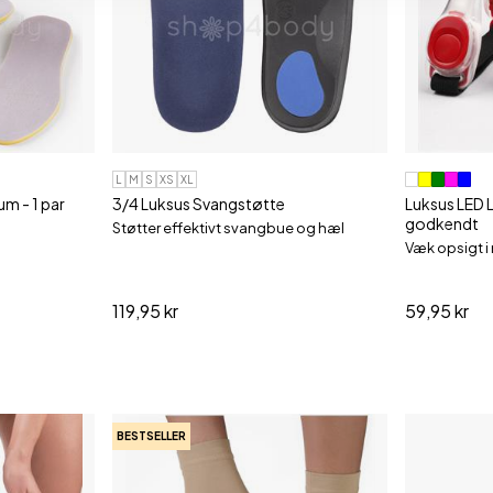
L
M
S
XS
XL
m - 1 par
3/4 Luksus Svangstøtte
Luksus LED 
godkendt
Støtter effektivt svangbue og hæl
Væk opsigt i 
119,95 kr
59,95 kr
BESTSELLER