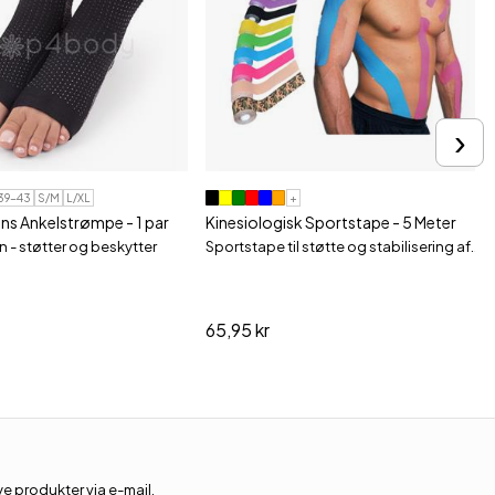
›
 39-43
S/M
L/XL
+
s Ankelstrømpe - 1 par
Kinesiologisk Sportstape - 5 Meter
n - støtter og beskytter
Sportstape til støtte og stabilisering af..
65,95 kr
 produkter via e-mail.