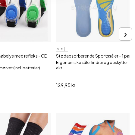
›
S
M
L
Løbelys med refleks - CE
Stødabsorberende Sportssåler - 1 par
Ergonomiske såler lindrer og beskytter
mørket (incl. batterier)
akt..
129,95 kr