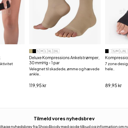
S
M
L
XL
2XL
S/M
L/XL
k
Deluxe Kompressions Ankelstrømper,
Kompression
30 mmHg - 1 par
aktivitet
7 zone desig
Velegnet til skadede, ømme og hævede
hele..
ankle..
119,95 kr
89,95 kr
Tilmeld vores nyhedsbrev
 modtage nyhedsbrev fra Shop4body med gode tilbud og information om nye