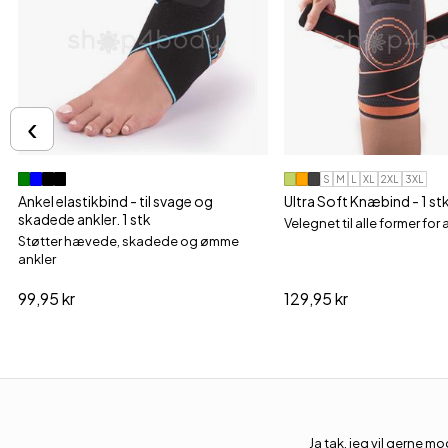
‹
S
M
L
XL
2XL
3XL
Ankel elastikbind - til svage og
Ultra Soft Knæbind - 1 st
skadede ankler. 1 stk
Velegnet til alle former for 
Støtter hævede, skadede og ømme
ankler
99,95 kr
129,95 kr
Ja tak, jeg vil gerne