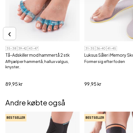
‹
35-38
39-42
43-47
31-35
36-40
41-45
Tå-Adskiller mod hammertå 2 stk
Luksus Såler i Memory Sku
Afhjælper hammertå, hallux valgus,
Former sig efter foden
knyster..
89,95 kr
99,95 kr
Andre købte også
BESTSELLER
BESTSELLER