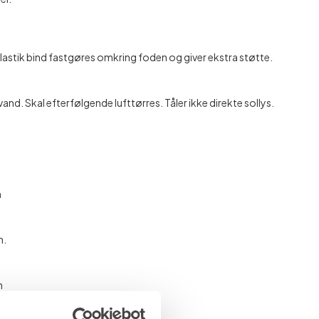
lastik bind fastgøres omkring foden og giver ekstra støtte.
vand. Skal efterfølgende lufttørres. Tåler ikke direkte sollys.
m
m.
m