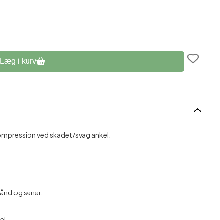
assage
Læg i kurv
 kompression ved skadet/svag ankel.
bånd og sener.
el.