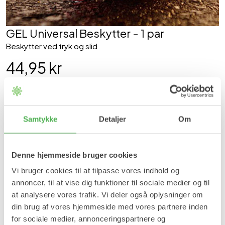
GEL Universal Beskytter - 1 par
Beskytter ved tryk og slid
44,95 kr
Læg i kurv
På lager
Samtykke
Detaljer
Om
Forventet leveringstid:
1-2 hverdage
Produktinformation
Denne hjemmeside bruger cookies
Gel universal beskytter reducerer tryk og slid ved gang og løb.
Vi bruger cookies til at tilpasse vores indhold og
annoncer, til at vise dig funktioner til sociale medier og til
Fordele:
at analysere vores trafik. Vi deler også oplysninger om
Virker stødabsorberende og trykaflastende ved gang og
din brug af vores hjemmeside med vores partnere inden
løb.
for sociale medier, annonceringspartnere og