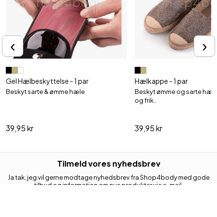
‹
›
Gel Hælbeskyttelse - 1 par
Hælkappe - 1 par
Beskyt sarte & ømme hæle
Beskyt ømme og sarte hæl
og frik..
39,95 kr
39,95 kr
Tilmeld vores nyhedsbrev
Ja tak, jeg vil gerne modtage nyhedsbrev fra Shop4body med gode
tilbud og information om nye produkter via e-mail.
Jeg kan til enhver tid trække mit samtykke tilbage.
Din e-mail adresse