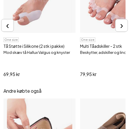
‹
›
One size
One size
Tå Støtte i Silikone (2 stk i pakke)
Multi Tåadskiller - 2 stk
Mod skæv tå Hallux Valgus og knyster
Beskytter, adskiller og lindre
69,95 kr
79,95 kr
Andre købte også