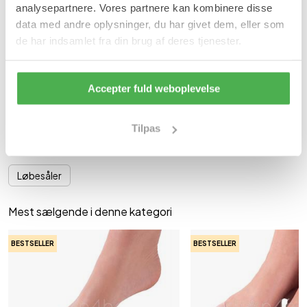
analysepartnere. Vores partnere kan kombinere disse
data med andre oplysninger, du har givet dem, eller som
de har indsamlet fra din brug af deres tjenester.
Indhold:
1 par gel universal beskytter.
Varenummer: 1970
Accepter fuld weboplevelse
Materiale
Tilpas
Se mere
Løbesåler
Mest sælgende i denne kategori
BESTSELLER
BESTSELLER