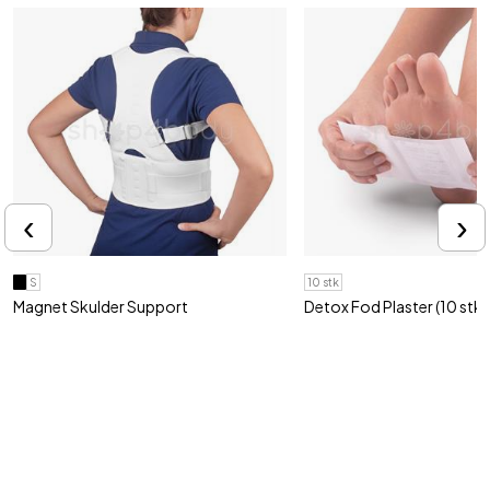
‹
›
S
10 stk
Magnet Skulder Support
Detox Fod Plaster (10 stk 
Forbedret kropsholdning, reducer
Fjern giftstoffer fra kroppen 
spændinge..
179,00 kr
85,95 kr