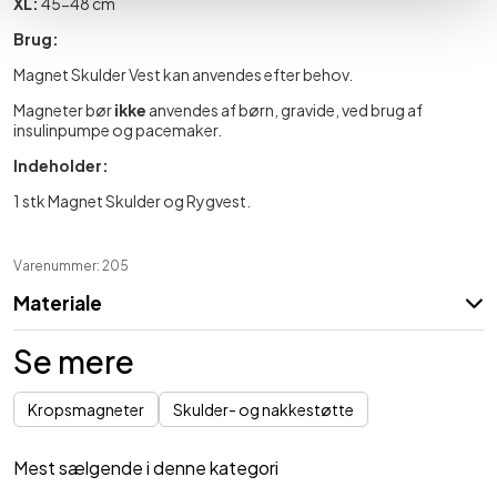
XL:
45-48 cm
Brug:
Magnet Skulder Vest kan anvendes efter behov.
Magneter bør
ikke
anvendes af børn, gravide, ved brug af
insulinpumpe og pacemaker.
Indeholder:
1 stk Magnet Skulder og Rygvest.
Varenummer: 205
Materiale
Se mere
Kropsmagneter
Skulder- og nakkestøtte
Mest sælgende i denne kategori