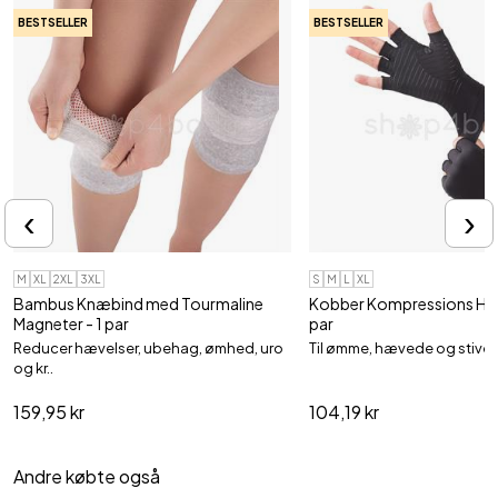
BESTSELLER
BESTSELLER
‹
›
M
XL
2XL
3XL
S
M
L
XL
Bambus Knæbind med Tourmaline
Kobber Kompressions Han
Magneter - 1 par
par
Reducer hævelser, ubehag, ømhed, uro
Til ømme, hævede og stive 
og kr..
159,95 kr
104,19 kr
Andre købte også