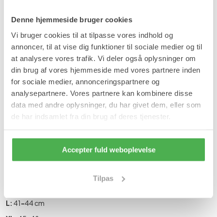
Læg i kurv
Denne hjemmeside bruger cookies
På lager
Vi bruger cookies til at tilpasse vores indhold og
Forventet leveringstid:
1-2 hverdage
annoncer, til at vise dig funktioner til sociale medier og til
Produktinformation
at analysere vores trafik. Vi deler også oplysninger om
din brug af vores hjemmeside med vores partnere inden
for sociale medier, annonceringspartnere og
Magnet Skulder & Ryg Vest afgiver FIR stråler og negative ioner,
der øger blodgennemstrømningen i skuldrene, iltningen øges og
analysepartnere. Vores partnere kan kombinere disse
affaldsstoffer fjernes med større hastighed. Magneterne er
data med andre oplysninger, du har givet dem, eller som
placeret på begge sider af skuldrene samt rygpartiet.
de har indsamlet fra din brug af deres tjenester.
Fordele:
Lindrer ømme skuldre og øvre del af ryggen.
Varmer og reducerer spændinger.
Accepter fuld weboplevelse
Fjerner affaldsstoffer i skuldrene.
Størrelsesguide:
Tilpas
M:
40 cm
L:
41
-
44 cm