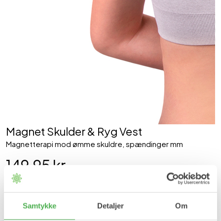
Magnet Skulder & Ryg Vest
Magnetterapi mod ømme skuldre, spændinger mm
149,95 kr
Størrelse
M
L
XL
Samtykke
Detaljer
Om