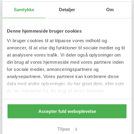
Læg i kurv
Samtykke
Detaljer
Om
På lager
Forventet leveringstid:
1-2 hverdage
Denne hjemmeside bruger cookies
Produktinformation
Vi bruger cookies til at tilpasse vores indhold og
annoncer, til at vise dig funktioner til sociale medier og til
Magnet håndledsstøtte giver kompression og støtte til svage,
at analysere vores trafik. Vi deler også oplysninger om
ømme, skadede og hævede håndled.
din brug af vores hjemmeside med vores partnere inden
Fordele:
for sociale medier, annonceringspartnere og
Støtter skadet håndled.
analysepartnere. Vores partnere kan kombinere disse
Støtter ved forekomst af smertende, trætte og svage
data med andre oplysninger, du har givet dem, eller som
håndled.
de har indsamlet fra din brug af deres tjenester.
Kan anvendes til sport.
Støtter helingen af beskadigede ledbånd og sener.
Forebygger sportsskader.
Forebygger og reducerer hævelser.
Accepter fuld weboplevelse
Kan også anvendes ved forstuvet håndled.
Giver kompression i håndledet.
Anvendelse:
Tilpas