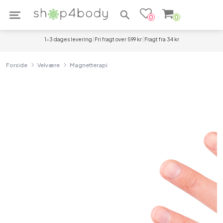
Søg efter produkter
0
0
1-3 dages levering
Fri fragt over 599 kr
Fragt fra 34 kr
Forside
Velvære
Magnetterapi