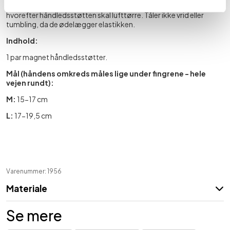
Anvendes efter behov. Kan vaskes i hånden i en mild sæbe,
hvorefter håndledsstøtten skal lufttørre. Tåler ikke vrid eller
tumbling, da de ødelægger elastikken.
Indhold:
1 par magnet håndledsstøtter.
Mål (håndens omkreds måles lige under fingrene - hele
vejen rundt):
M:
15-17 cm
L:
17-19,5 cm
Varenummer: 1956
Materiale
Se mere