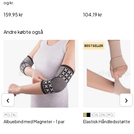
og kr..
159,95 kr
104,19 kr
Andre købte også
BESTSELLER
‹
›
M
L
XL
S
XL
2XL
M
L
Albuebind med Magneter - 1 par
Elastisk Håndledsstøtte
Reducer hævelser, ubehag og ømhed i
Til svage, ømme og hævede
albuen
20-30 m..