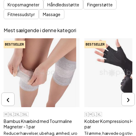
Kropsmagneter
Håndledsstøtte
Fingerstøtte
Fitnessudstyr
Massage
Mest sælgende i denne kategori
BESTSELLER
BESTSELLER
‹
›
M
XL
2XL
3XL
S
M
L
XL
Bambus Knæbind med Tourmaline
Kobber Kompressions Han
Magneter - 1 par
par
Reducer hævelser, ubehag, ømhed, uro
Til ømme, hævede og stive 