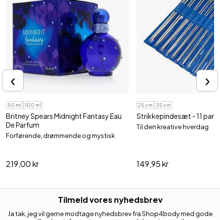
‹
›
50 ml
100 ml
25 cm
35 cm
Britney Spears Midnight Fantasy Eau
Strikkepindesæt - 11 par
De Parfum
Til den kreative hverdag
Forførende, drømmende og mystisk
219,00 kr
149,95 kr
Tilmeld vores nyhedsbrev
Ja tak, jeg vil gerne modtage nyhedsbrev fra Shop4body med gode