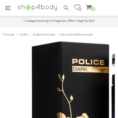
Søg efter produkter
0
0
1-3 dages levering
Fri fragt over 599 kr
Fragt fra 34 kr
Forside
Dufte
Dufte til kvinder
Eau de toilette kvinder