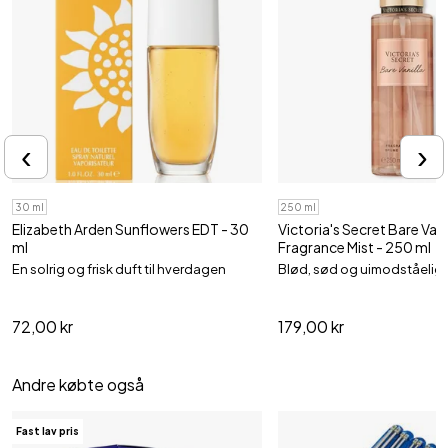
‹
›
30 ml
250 ml
Elizabeth Arden Sunflowers EDT - 30
Victoria's Secret Bare Vani
ml
Fragrance Mist - 250 ml
En solrig og frisk duft til hverdagen
Blød, sød og uimodståelig
72,00 kr
179,00 kr
Andre købte også
Fast lav pris