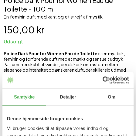
Police Dark Pour for Women Eau de
Toilette - 100 ml
En feminin duft med kant og et strejf af mystik
150,00 kr
Udsolgt
Police Dark Pour for Women Eau de Toilette
er en mystisk,
feminin og forførende duft med et mørkt og sensuelt udtryk.
Parfumen er skabt til kvinder, der elsker kontrasten mellem
elegance og intensitet og ønsker en duft, der skiller sig ud med
attitude.
Duftnoter
Topnoter:
Bergamot, sort peber
Samtykke
Detaljer
Om
Hjertenoter:
Jasmin, rose
Bundnoter:
Vanilje, patchouli, moskus
Denne hjemmeside bruger cookies
Indhold
Vi bruger cookies til at tilpasse vores indhold og
100 ml Police Dark Pour for Women Eau de Toilette.
annoncer, til at vise dig funktioner til sociale medier og til