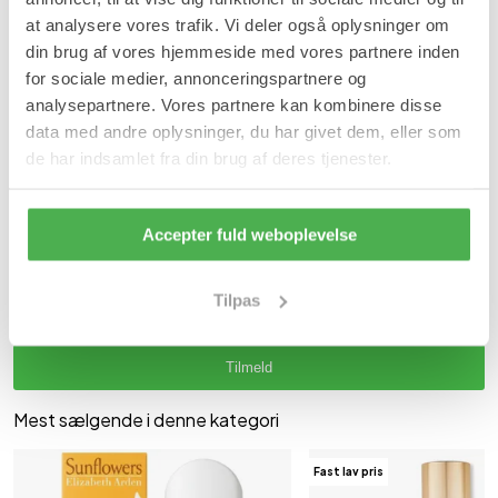
at analysere vores trafik. Vi deler også oplysninger om
Varenummer: 4101
din brug af vores hjemmeside med vores partnere inden
Se mere
for sociale medier, annonceringspartnere og
analysepartnere. Vores partnere kan kombinere disse
Police
Eau de toilette kvinder
data med andre oplysninger, du har givet dem, eller som
de har indsamlet fra din brug af deres tjenester.
Vil du have besked når varen er på lager igen?
Ja tak, jeg vil gerne modtage 1 besked pr. e-mail, når varen er på
lager igen.
Accepter fuld weboplevelse
Tilpas
Tilmeld
Mest sælgende i denne kategori
Fast lav pris