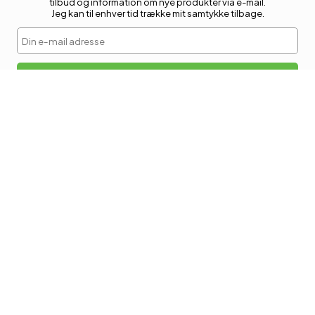
tilbud og information om nye produkter via e-mail.
Jeg kan til enhver tid trække mit samtykke tilbage.
Din e-mail adresse
Tilmeld
KUNDESERVICE
Retur
Kontakt os
Levering
INFORMATION
Handelsbetingelser