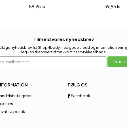
89,95 kr
59,95 kr
Tilmeld vores nyhedsbrev
 modtage nyhedsbrev fra Shop4body med gode tilbud og information om nye
Jeg kan til enhver tid trække mit samtykke tilbage.
 e-mail adresse
Tilmeld
NFORMATION
FØLG OS
andelsbetingelser
Facebook
ookies
rivatlivspolitik