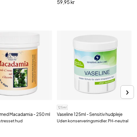
59,95 kr
›
125ml
med Macadamia - 250 ml
Vaseline 125ml - Sensitiv hudpleje
 stresset hud
Uden konserveringsmidler. PH-neutral