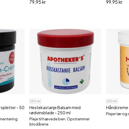
79,95 kr
99,95 kr
250 ml
250 ml
pletter - 50
Hestekastanje Balsam med
Håndcreme 
rødvinsblade - 250 ml
Plejer tør og
gmentering
Pleje til hævede ben. Opstrammer
blodårene