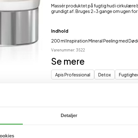
Massér produktet på fugtig hud i cirkulær
grundigt af. Bruges 2-3 gange om ugen for s
Indhold
200 ml Inspiration Mineral Peeling med Døde
Varenummer: 3522
Se mere
Apis Professional
Detox
Fugtighe
Vil du have besked når varen er på lager
Ja tak, jeg vil gerne modtage 1 besked pr. e-m
Detaljer
ookies