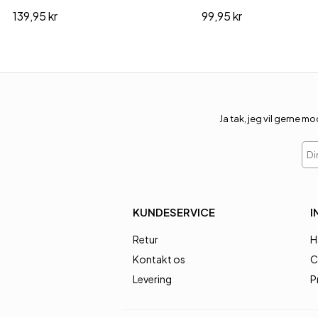
139,95 kr
99,95 kr
Ja tak, jeg vil gerne
Din
KUNDESERVICE
I
Retur
H
Kontakt os
C
Levering
P