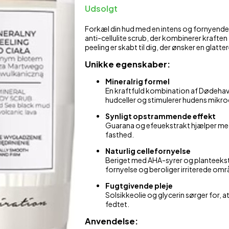
Udsolgt
Økologisk Hudpleje
Skulder- og nakkestøtte
M
Forkæl din hud med en intens og fornyende 
anti-cellulite scrub, der kombinerer kraften
Plastre mod ømhed
Støttestrømper
peeling er skabt til dig, der ønsker en glatt
Sæber
Unikke egenskaber:
Shampoo & balsam
Mineralrig formel
En kraftfuld kombination af Dødehavs
hudceller og stimulerer hudens mikroc
Synligt opstrammende effekt
Guarana og efeuekstrakt hjælper me
fasthed.
Naturlig cellefornyelse
Beriget med AHA-syrer og planteek
fornyelse og beroliger irriterede omr
Fugtgivende pleje
Solsikkeolie og glycerin sørger for, 
fedtet.
Anvendelse: