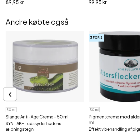
89,95 kr
99,95 kr
Andre købte også
3 FOR 2
‹
50 ml
50 ml
Slange Anti-Age Creme - 50 ml
Pigmentcreme mod alders
ml
SYN - AKE - udskyder hudens
ældningstegn
Effektiv behandling af pi