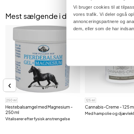
Vi bruger cookies til at tilpas
Mest sælgende i denne kategori
vores trafik. Vi deler også 
annonceringspartnere og anal
dem, eller som de har indsaml
‹
250 ml
125 ml
Hestebalsamgel med Magnesium -
Cannabis-Creme - 125 m
250 ml
Med hampolie og djævlek
Vitaliserer efter fysisk anstrengelse