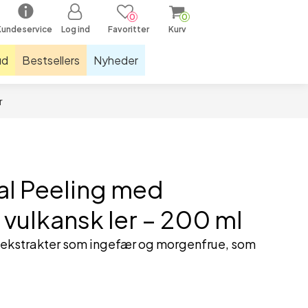
0
0
Kundeservice
Log ind
Favoritter
Kurv
ud
Bestsellers
Nyheder
r
ræningsudstyr & måtter
kelstøtter
olde
ral Peeling med
astikker & sjippetove
tnessudstyr
vulkansk ler – 200 ml
næbind
ekstrakter som ingefær og morgenfrue, som
øbelys
øbesåler
øbestrømper