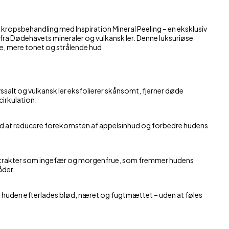
assage
kropsbehandling med Inspiration Mineral Peeling – en eksklusiv
 fra Dødehavets mineraler og vulkansk ler. Denne luksuriøse
ere, mere tonet og strålende hud.
salt og vulkansk ler eksfolierer skånsomt, fjerner døde
irkulation.
d at reducere forekomsten af appelsinhud og forbedre hudens
strakter som ingefær og morgenfrue, som fremmer hudens
åder.
at huden efterlades blød, næret og fugtmættet – uden at føles