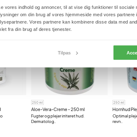
se vores indhold og annoncer, til at vise dig funktioner til sociale
oplysninger om din brug af vores hjemmeside med vores partnere i
ysepartnere. Vores partnere kan kombinere disse data med andr
et fra din brug af deres tjenester.
Tilpas
Acce
250 ml
250 ml
l
Aloe-Vera-Creme - 250 ml
Hornhud Ple
lo
Fugter og plejer irriteret hud.
Optimal plej
Dermatolog..
revn..