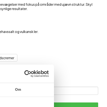
e bevægelser med fokus på områder med ujævn struktur. Skyl
ynlige resultater.
havssalt og vulkansk ler.
dscremer
 igen?
ail, når varen er på lager igen.
Om