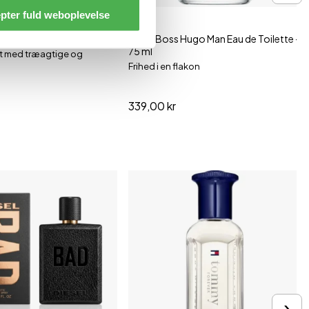
pter fuld weboplevelse
75 ml
ani He Eau de Toilette
Hugo Boss Hugo Man Eau de Toilette -
75 ml
t med træagtige og
.
Frihed i en flakon
339,00 kr
›