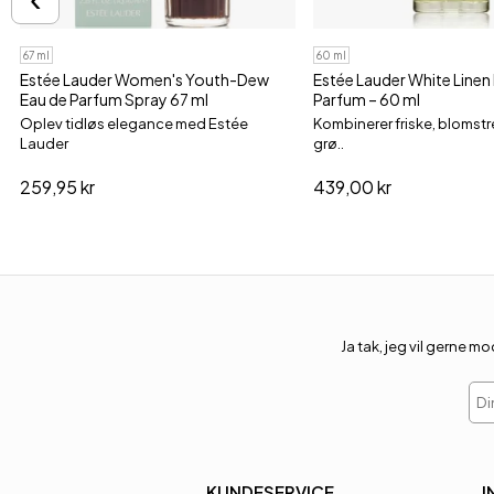
67 ml
60 ml
Estée Lauder Women's Youth-Dew
Estée Lauder White Linen
Eau de Parfum Spray 67 ml
Parfum – 60 ml
Oplev tidløs elegance med Estée
Kombinerer friske, blomstr
Lauder
grø..
259,95 kr
439,00 kr
Ja tak, jeg vil gerne
Din
KUNDESERVICE
I