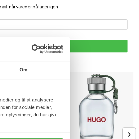
ail, når varen er på lager igen.
Tilmeld
Om
 medier og til at analysere
nden for sociale medier,
e oplysninger, du har givet
›