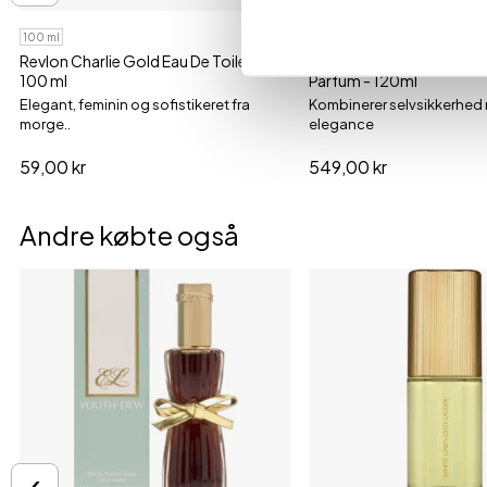
100 ml
120 ml
Revlon Charlie Gold Eau De Toilette -
Mercedes-Benz Ultimate
100 ml
Parfum - 120ml
Elegant, feminin og sofistikeret fra
Kombinerer selvsikkerhed
morge..
elegance
59,00 kr
549,00 kr
Andre købte også
‹