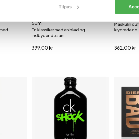
Tilpas
Acce
200 ml
50 ml
100 ml
 Eau De
Calvin Klein CK Be Eau de Toilette -
Emporio Arm
50ml
Maskulin duf
 med
En klassiker med en blød og
krydrede no.
indbydende sam..
399,00 kr
362,00 kr