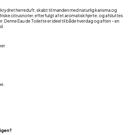
 krydret herreduft, skabt til manden med naturlig karisma og
assage
iske citrusnoter, efterfulgt af et aromatisk hjerte, og afsluttes
 Denne Eau de Toilette er ideel til både hverdag og aften – en
d.
ber
me.
 igen?