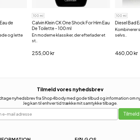
100 ml
100 ml
 Eau de
Calvin Klein CK One Shock For Him Eau
Diesel Bad E
De Toilette - 100 ml
Kombinerer s
ede og lette
En moderne klassiker, der efterlader et
selvs..
st..
255,00 kr
460,00 kr
Tilmeld vores nyhedsbrev
 modtage nyhedsbrev fra Shop4body med gode tilbud og information om nye
Jeg kan til enhver tid trække mit samtykke tilbage.
 e-mail adresse
Tilmeld
NFORMATION
FØLG OS