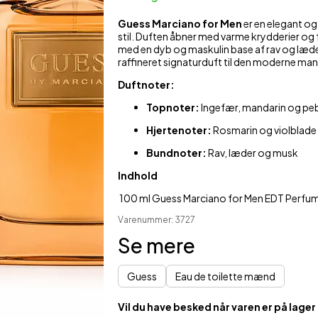
Guess Marciano for Men
er en elegant og
Økologisk Hudpleje
Skulder- og nakkestøtte
M
stil. Duften åbner med varme krydderier og fr
med en dyb og maskulin base af rav og læder.
Plastre mod ømhed
Støttestrømper
raffineret signaturduft til den moderne man
Sæber
Duftnoter:
Shampoo & balsam
Topnoter:
Ingefær, mandarin og pe
Hjertenoter:
Rosmarin og violblade
Bundnoter:
Rav, læder og musk
Indhold
100 ml Guess Marciano for Men EDT Perfu
Varenummer: 3727
Se mere
Guess
Eau de toilette mænd
Vil du have besked når varen er på lager