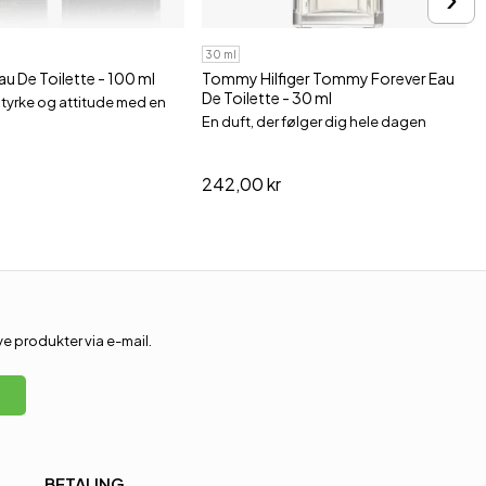
30 ml
au De Toilette - 100 ml
Tommy Hilfiger Tommy Forever Eau
De Toilette - 30 ml
tyrke og attitude med en
En duft, der følger dig hele dagen
242,00 kr
 produkter via e-mail.
BETALING