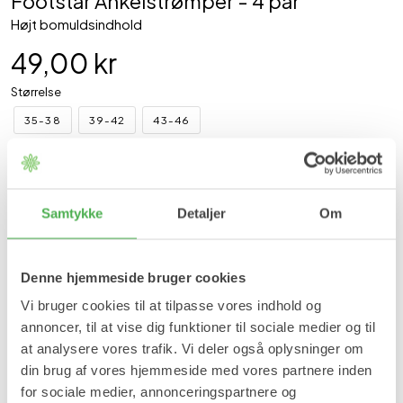
Footstar Ankelstrømper - 4 par
Højt bomuldsindhold
49,00 kr
Størrelse
35-38
39-42
43-46
Læg i kurv
Samtykke
Detaljer
Om
På lager
Forventet leveringstid:
1-2 hverdage
Produktinformation
Denne hjemmeside bruger cookies
Vi bruger cookies til at tilpasse vores indhold og
Indhold
annoncer, til at vise dig funktioner til sociale medier og til
4 par ankelstrømper (sort, hvid, blå og grå).
at analysere vores trafik. Vi deler også oplysninger om
din brug af vores hjemmeside med vores partnere inden
for sociale medier, annonceringspartnere og