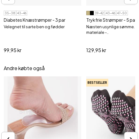
35-38
43-46
39-42
43-46
47-50
Diabetes Knæstrømper - 3 par
Trykfrie Strømper - 5 par
Velegnet til sarte ben og fødder
Næsten usynlige sømme. Å
materiale -..
99,95 kr
129,95 kr
Andre købte også
BESTSELLER
‹
›