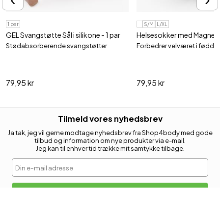
1 par
S/M
L/XL
GEL Svangstøtte Sål i silikone - 1 par
Helsesokker med Magnetf
Stødabsorberende svangstøtter
Forbedrer velværet i fødde
79,95 kr
79,95 kr
Tilmeld vores nyhedsbrev
Ja tak, jeg vil gerne modtage nyhedsbrev fra Shop4body med gode
tilbud og information om nye produkter via e-mail.
Jeg kan til enhver tid trække mit samtykke tilbage.
Din e-mail adresse
Tilmeld