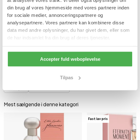
vedvarende base, der giver en behagelig og raffineret finish.
din brug af vores hjemmeside med vores partnere inden
Duftprofil
for sociale medier, annonceringspartnere og
Frisk og let krydret åbning
analysepartnere. Vores partnere kan kombinere disse
Blomsteragtige og elegante hjertenoter
data med andre oplysninger, du har givet dem, eller som
Blød og varm base
de har indsamlet fra din brug af deres tjenester.
Indhold
100 ml Clinique Aromatic in White Eau De Parfum.
Accepter fuld weboplevelse
Varenummer: 4333
- 7831
|
SKU:
DNA287
Se mere
Tilpas
Clinique
Parfume kvinder
Mest sælgende i denne kategori
Fast lav pris