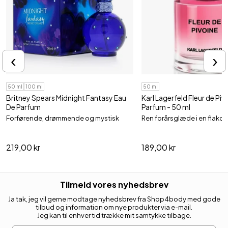
‹
›
50 ml
100 ml
50 ml
Britney Spears Midnight Fantasy Eau
Karl Lagerfeld Fleur de Piv
De Parfum
Parfum - 50 ml
Forførende, drømmende og mystisk
Ren forårsglæde i en flakon
219,00 kr
189,00 kr
Tilmeld vores nyhedsbrev
Ja tak, jeg vil gerne modtage nyhedsbrev fra Shop4body med gode
tilbud og information om nye produkter via e-mail.
Jeg kan til enhver tid trække mit samtykke tilbage.