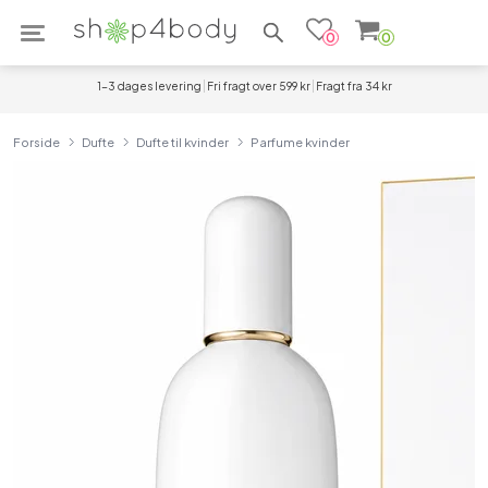
Søg efter produkter
0
0
1-3 dages levering
Fri fragt over 599 kr
Fragt fra 34 kr
Forside
Dufte
Dufte til kvinder
Parfume kvinder