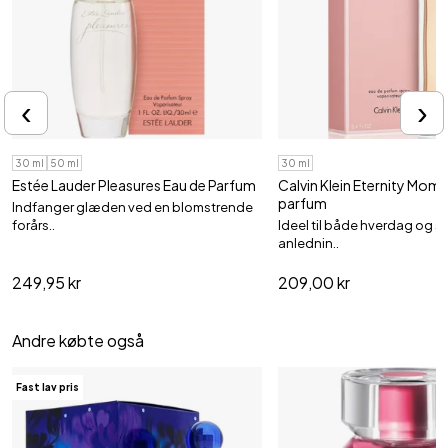
‹
›
30 ml
50 ml
30 ml
Estée Lauder Pleasures Eau de Parfum
Calvin Klein Eternity Mom
parfum
Indfanger glæden ved en blomstrende
forårs..
Ideel til både hverdag og s
anlednin..
249,95 kr
209,00 kr
Andre købte også
Fast lav pris