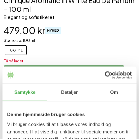
Clinique Aromatic in White Eau De Parfum
- 100 ml
Elegant og sofistikeret
479,00 kr
NYHED
Størrelse: 100 ml
100 ML
Få på lager
Læg i kurv
På lager
Samtykke
Detaljer
Om
Forventet leveringstid:
1-2 hverdage
Aromatics In White er en elegant og sofistikeret duft med et
moderne udtryk. Den kombinerer friske, krydrede og bløde
blomsteragtige noter, som tilsammen skaber en ren og stilfuld
Denne hjemmeside bruger cookies
duftoplevelse.
Vi bruger cookies til at tilpasse vores indhold og
Duften åbner med lette og livlige nuancer, som gradvist udvikler
annoncer, til at vise dig funktioner til sociale medier og til
sig til en varm og feminin kerne. Den afrundes med en blød og
at analysere vores trafik. Vi deler også oplysninger om