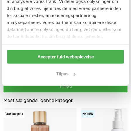
at analysere vores trafik. Vi deler også oplysninger om
din brug af vores hjemmeside med vores partnere inden
Britney Spears
Deodoranter kvinder
for sociale medier, annonceringspartnere og
Eau de toilette kvinder
Parfume kvinder
analysepartnere. Vores partnere kan kombinere disse
data med andre oplysninger, du har givet dem, eller som
Vil du have besked når varen er på lager igen?
de har indsamlet fra din brug af deres tjenester.
Ja tak, jeg vil gerne modtage 1 besked pr. e-mail, når varen er på
lager igen.
Accepter fuld weboplevelse
Tilpas
Tilmeld
Mest sælgende i denne kategori
Fast lav pris
NYHED