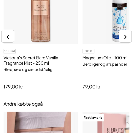
‹
›
250 ml
100 ml
Victoria's Secret Bare Vanilla
Magneium Olie - 100 ml
Fragrance Mist - 250 ml
Beroliger og afspænder
Blød, sød og uimodståelig
179,00 kr
79,00 kr
Andre købte også
Fast lav pris