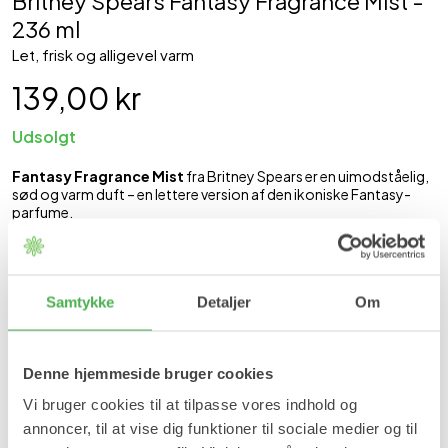
Britney Spears Fantasy Fragrance Mist -
236 ml
Let, frisk og alligevel varm
139,00 kr
Udsolgt
Fantasy Fragrance Mist
fra Britney Spears er en uimodståelig,
sød og varm duft – en lettere version af den ikoniske Fantasy-
parfume.
Duftnoter
Topnoter:
Kiwi, litchi, kvæde
Hjertenoter:
Hvid chokolade, cupcake, jasmin, orkidé
Samtykke
Detaljer
Om
Bundnoter:
Moskus, iris, trænoter
Indhold
Denne hjemmeside bruger cookies
236 ml Britney Spears Fantasy Fragrance Mist.
Vi bruger cookies til at tilpasse vores indhold og
Varenummer: 3985
annoncer, til at vise dig funktioner til sociale medier og til
Se mere