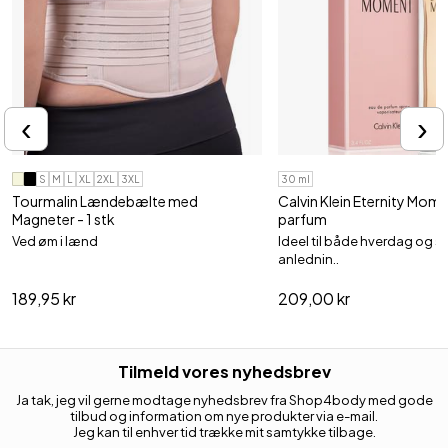
‹
›
S
M
L
XL
2XL
3XL
30 ml
Tourmalin Lændebælte med
Calvin Klein Eternity Mom
Magneter - 1 stk
parfum
Ved øm i lænd
Ideel til både hverdag og s
anlednin..
189,95 kr
209,00 kr
Tilmeld vores nyhedsbrev
Ja tak, jeg vil gerne modtage nyhedsbrev fra Shop4body med gode
tilbud og information om nye produkter via e-mail.
Jeg kan til enhver tid trække mit samtykke tilbage.